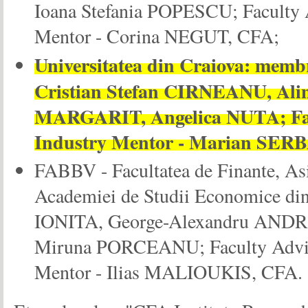
Ioana Stefania POPESCU; Faculty 
Mentor - Corina NEGUT, CFA;
Universitatea din Craiova: mem
Cristian Stefan CIRNEANU, Ali
MARGARIT, Angelica NUTA; Facu
Industry Mentor - Marian SER
FABBV - Facultatea de Finante, Asi
Academiei de Studii Economice d
IONITA, George-Alexandru AND
Miruna PORCEANU; Faculty Advis
Mentor - Ilias MALIOUKIS, CFA.