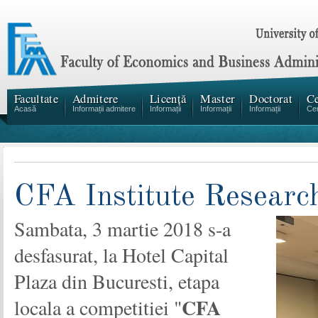
Facultate
Admitere
Licență
Master
Doctorat
Ce
Acasă
Informații admitere
Informații
Informații
Informații
Cen
CFA Institute Researc
Sambata, 3 martie 2018 s-a
desfasurat, la Hotel Capital
Plaza din Bucuresti, etapa
CFA
locala a competitiei "