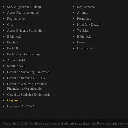
Servicii generale studenți
Regulamente
Acces Platforme online
Anunţuri
Regulamente
Formulare
Orar
Hotărâri / Decizii
Acces Evidenţa Studenţilor
WebMail
Bibliotecă
Bibliotecă
Practică
Form
Portal ID
Documente
Portal de instruire online
Acces InfoEC
Resurse SAP
Cercul de Marketing Craiovean
Cercul de Banking al FEAA
Cercul de Analiză și Evaluare
Financiară a Organizațiilor
Cercul de Statistică Exploratorie
Concursuri
Facebook ASFEAA
Copyright © 2026 Facultatea de economie si administrarea afacerilor. Toate drepturile rezerva