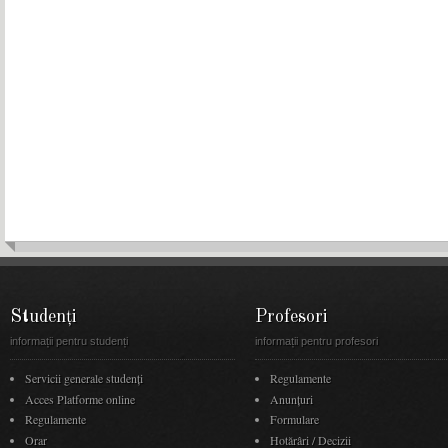
Studenți
Profesori
informații pentru studenți
informații pentru profesori
Servicii generale studenți
Regulamente
Acces Platforme online
Anunţuri
Regulamente
Formulare
Orar
Hotărâri / Decizii