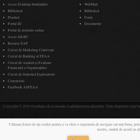
Acces Evidenţa Studenţilor
WebMail
Bibliotecă
Bibliotecă
Practică
Form
Portal ID
Documente
Portal de instruire online
Acces InfoEC
Resurse SAP
Cercul de Marketing Craiovean
Cercul de Banking al FEAA
Cercul de Analiză și Evaluare
Financiară a Organizațiilor
Cercul de Statistică Exploratorie
Concursuri
Facebook ASFEAA
Copyright © 2026 Facultatea de economie si administrarea afacerilor. Toate drepturile rezerva
Utilizam fisiere de tip cookie pentru a va oferi o experienta de navigare cat mai buna, prin
nostru, sunteti de acord cu u