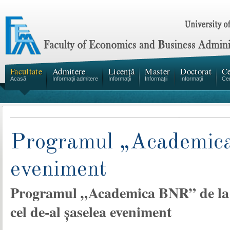
Facultate
Admitere
Licență
Master
Doctorat
Ce
Acasă
Informații admitere
Informații
Informații
Informații
Cen
Programul „Academica
eveniment
Programul „Academica BNR” de la U
cel de-al șaselea eveniment