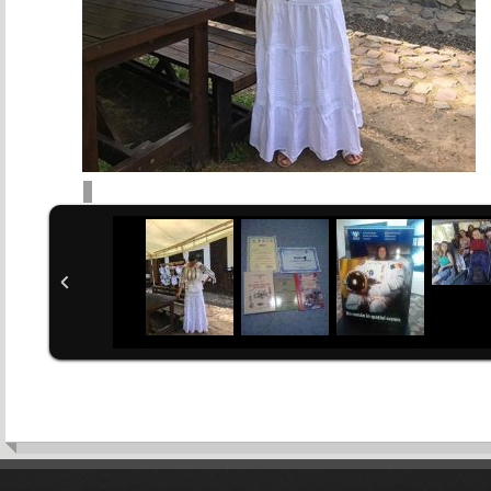
Studenți
Profesori
informații pentru studenți
informații pentru profesori
Servicii generale studenți
Regulamente
Acces Platforme online
Anunţuri
Regulamente
Formulare
Orar
Hotărâri / Decizii
Acces Evidenţa Studenţilor
WebMail
Bibliotecă
Bibliotecă
Practică
Form
Portal ID
Documente
Portal de instruire online
Acces InfoEC
Resurse SAP
Cercul de Marketing Craiovean
Cercul de Banking al FEAA
Cercul de Analiză și Evaluare
Financiară a Organizațiilor
Cercul de Statistică Exploratorie