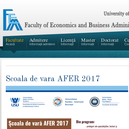
Facultate
Admitere
Licență
Master
Doctorat
Ce
Acasă
Informații admitere
Informații
Informații
Informații
Cen
Scoala de vara AFER 2017