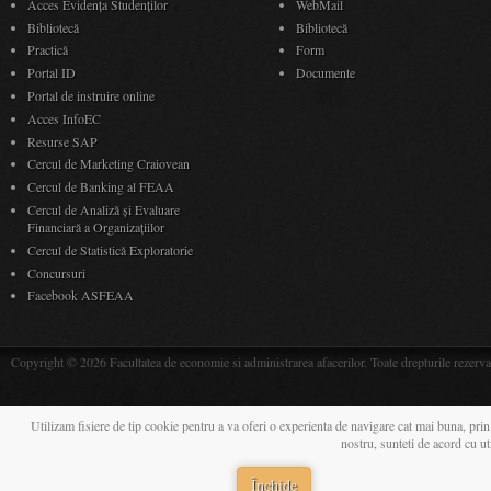
Acces Evidenţa Studenţilor
WebMail
Bibliotecă
Bibliotecă
Practică
Form
Portal ID
Documente
Portal de instruire online
Acces InfoEC
Resurse SAP
Cercul de Marketing Craiovean
Cercul de Banking al FEAA
Cercul de Analiză și Evaluare
Financiară a Organizațiilor
Cercul de Statistică Exploratorie
Concursuri
Facebook ASFEAA
Copyright © 2026 Facultatea de economie si administrarea afacerilor. Toate drepturile rezerva
Utilizam fisiere de tip cookie pentru a va oferi o experienta de navigare cat mai buna, prin
nostru, sunteti de acord cu u
Închide