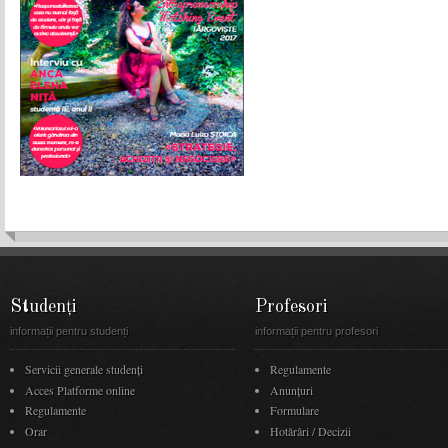
Studenți
Profesori
informații pentru studenți
informații pentru profesori
Servicii generale studenți
Regulamente
Acces Platforme online
Anunţuri
Regulamente
Formulare
Orar
Hotărâri / Decizii