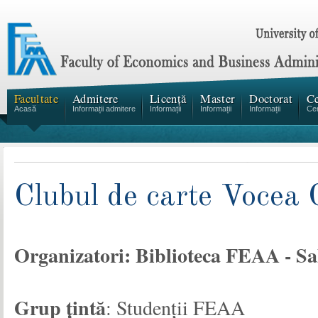
Facultate
Admitere
Licență
Master
Doctorat
Ce
Acasă
Informații admitere
Informații
Informații
Informații
Cen
Clubul de carte Vocea 
Organizatori
: Biblioteca FEAA - Sal
Grup țintă
: Studenții FEAA