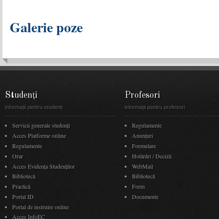
Galerie poze
Studenți
Profesori
informații pentru studenți
informații pentru profesori
Servicii generale studenți
Regulamente
Acces Platforme online
Anunţuri
Regulamente
Formulare
Orar
Hotărâri / Decizii
Acces Evidenţa Studenţilor
WebMail
Bibliotecă
Bibliotecă
Practică
Form
Portal ID
Documente
Portal de instruire online
Acces InfoEC