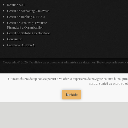
Resurse SAP
Cercul de Marketing Craiovean
Cercul de Banking al FEAA
Cercul de Analiză și Evaluare
Financiară a Organizațiilor
Cercul de Statistică Exploratorie
Concursuri
Facebook ASFEAA
Copyright © 2026 Facultatea de economie si administrarea afacerilor. Toate drepturile rezerva
Utilizam fisiere de tip cookie pentru a va oferi o experienta de navigare cat mai buna, prin
nostru, sunteti de acord cu u
Închide