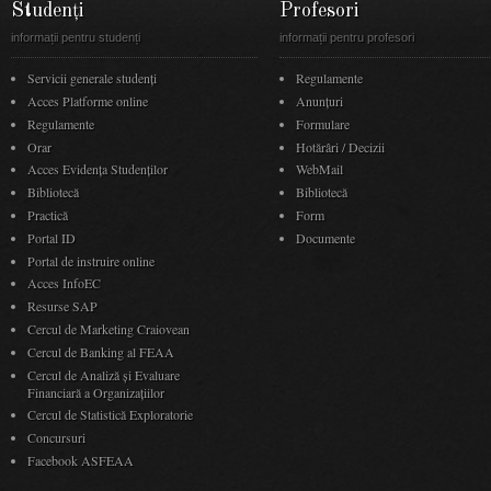
Studenți
Profesori
informații pentru studenți
informații pentru profesori
Servicii generale studenți
Regulamente
Acces Platforme online
Anunţuri
Regulamente
Formulare
Orar
Hotărâri / Decizii
Acces Evidenţa Studenţilor
WebMail
Bibliotecă
Bibliotecă
Practică
Form
Portal ID
Documente
Portal de instruire online
Acces InfoEC
Resurse SAP
Cercul de Marketing Craiovean
Cercul de Banking al FEAA
Cercul de Analiză și Evaluare
Financiară a Organizațiilor
Cercul de Statistică Exploratorie
Concursuri
Facebook ASFEAA