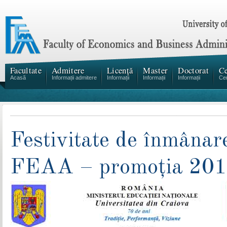
Facultate
Admitere
Licență
Master
Doctorat
Ce
Acasă
Informații admitere
Informații
Informații
Informații
Cen
Festivitate de înmânar
FEAA – promoția 20