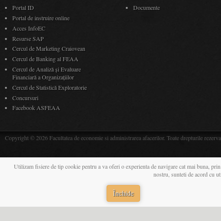
Portal ID
Documente
Portal de instruire online
Acces InfoEC
Resurse SAP
Cercul de Marketing Craiovean
Cercul de Banking al FEAA
Cercul de Analiză și Evaluare
Financiară a Organizațiilor
Cercul de Statistică Exploratorie
Concursuri
Facebook ASFEAA
Copyright © 2026 Facultatea de economie si administrarea afacerilor. Toate drepturile rezerva
Utilizam fisiere de tip cookie pentru a va oferi o experienta de navigare cat mai buna, prin
nostru, sunteti de acord cu u
Închide