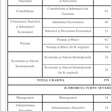
Afacerilor
şi Serviciilor
Contabilitate şi Informatică de
Contabilitate
61
Gestiune
Cibernetică, Statistică
Informatică Economică
46
şi Informatică
Statistică şi Previziune Economică
21
Economică
Finanţe şi Bănci
62
Finanţe
Finanţe şi Bănci (în lb. engleză)
16
Economie şi Afaceri Internaţionale
34
Economie şi Afaceri
Internaţionale
Economie şi Afaceri Internaţionale
24
(în lb. engleză)
TOTAL CRAIOVA
379
II. DROBETA TURNU SEVERI
Management
Management
18
Administrarea
Administrarea Afacerilor
19
Afacerilor