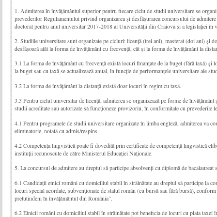
1. Admiterea în învăţământul superior pentru fiecare ciclu de studii uni­ver­sitare se orga
preve­derilor Regulamentului privind organizarea și desfășurarea concursului de admitere la
doctorat pentru anul universitar 2017-2018 al Universităţii din Craiova și a legislaţiei în 
2. Studiile universitare sunt organizate pe cicluri: licenţă (trei ani), masterat (doi ani) şi do
desfăşoară atât la forma de învăţământ cu frecvenţă, cât şi la forma de învăţământ la distanţ
3.1 La forma de învăţământ cu frecvenţă există locuri finanţate de la buget (fără taxă) şi l
la buget sau cu taxă se actualizează anual, în funcţie de performanţele universitare ale stu
3.2 La forma de învăţământ la distanţă există doar locuri în regim cu taxă.
3.3 Pentru ciclul universitar de licenţă, admiterea se organizează pe forme de învățământ și
studii acreditate sau autorizate să funcţioneze provizoriu, în conformitate cu prevederile le
4.1 Pentru programele de studii universitare organizate în limba engleză, admiterea va con
eliminatorie, notată cu admis/respins.
4.2 Competența lingvistică poate fi dovedită prin certificate de competență lingvistică eli
instituții recunoscute de către Ministerul Educației Naționale.
5. La concursul de admitere au dreptul să participe absolvenţi cu diplomă de bacalaureat sa
6.1 Candidații etnici români cu domiciliul stabil în străinătate au dreptul să participe la co
locuri special acordate, subvenționate de statul român (cu bursă sau fără bursă), confor
pretutindeni în învățământul din România”.
6.2 Etnicii români cu domiciliul stabil în străinătate pot beneficia de locuri cu plata taxei