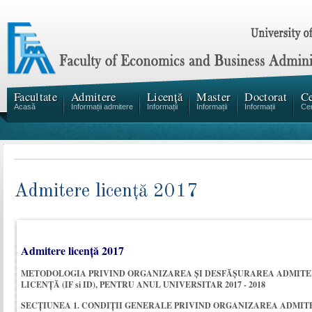
Facultate
Admitere
Licență
Master
Doctorat
Ce
Acasă
Informații admitere
Informații
Informații
Informații
Cen
Admitere licenţă 2017
Admitere licenţă 2017
METODOLOGIA PRIVIND ORGANIZAREA ŞI DESFĂŞURAREA ADMITER
LICENȚĂ (IF si ID), PENTRU ANUL UNIVERSITAR 2017 - 2018
SECȚIUNEA 1. CONDIȚII GENERALE PRIVIND ORGANIZAREA ADMIT