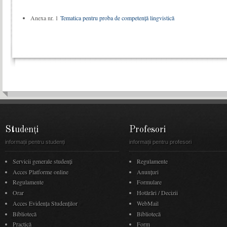
Anexa nr. 1
Tematica pentru proba de competență lingvistică
Studenți
Profesori
informații pentru studenți
informații pentru profesori
Servicii generale studenți
Regulamente
Acces Platforme online
Anunţuri
Regulamente
Formulare
Orar
Hotărâri / Decizii
Acces Evidenţa Studenţilor
WebMail
Bibliotecă
Bibliotecă
Practică
Form