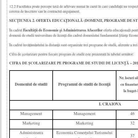
12.2 Facultatea poate percepe taxă de arhivare numai în cazul în care candidaţii nu respect
cererea de înscriere sau în contractul-angajament.
SECȚIUNEA 2. OFERTA EDUCAȚIONALĂ (DOMENII, PROGRAME DE ST
În cadrul
Facultăţii de Economie şi Administrarea Afacerilor
oferta educaţională pent
domenii de studii universitare de licenţă din cadrul domeniului fundamental Ştiinţe Econ
În cadrul învăţământului la distanţă sunt organizate trei programe de studii, aferente a trei
Cifra de școlarizare pentru fiecare program de studii este prezentată în tabelul următor:
CIFRA DE ȘCOLARIZARE PE PROGRAME DE STUDII DE LICENȚĂ – 201
Nr. locuri a
Domeniul de studii
Programul de studii de licen
ţă
cu finantar
la buget-
I. CRAIOVA
Management
Management
46
Marketing
Marketing
32
Administrarea
Economia Comerţului Turismului
37