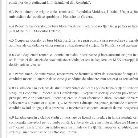
românilor de pretutindeni în învățământul din România”.
6.3 Pentru tinerii de origine etnică română din Republica Moldova, Ucraina, Ungaria, Balc
univer­sitare de licenţă se aprobă prin Hotărâre de Guvern.
6.4 Repartizarea locurilor, cu bursă/fără bursă, pe niveluri de învăţământ şi pe ţări se fac
şi al Ministrului Afacerilor Externe.
6.5 Ocuparea locurilor cu bursă/fără bursă, se face prin concurs prin respectarea criteriului c
admitere ale candidaților etnici români cu bacalaureatul susținut în România sunt aceleaşi c
6.6 Candidații etnici români cu domiciliul stabil în străinătate și bacalaureatul susținut în 
ale României din statele de reședință ale candidaților sau la Registratura MEN (excepți
desfășoară activitatea.
6.7 Pentru tinerii de etnie rromă, repartizarea pe facultăţi a cifrei de şcolarizare finanţat
candidaţi înscrişi. Criteriile de selecţie şi condiţiile de admitere sunt aceleaşi ca cele stabi
6.8 La admiterea în ciclurile de studii universitare de licenţă pot participa cetăţenii state
Spaţiului Economic European şi ai Confederaţiei Elveţiene în aceleaşi condiţii prevăzute d
priveşte taxele de şcolarizare. Recunoaşterea studiilor efectuate în afara României se va r
Echivalare a Diplomelor (CNRED) – Ministerul Educaţiei Naţionale, înainte de înscriere c
candidat având obligaţia de a prezenta, la înscrierea la concurs, atestatul de recunoaştere a 
6.9 La admiterea în ciclul de studii universitare de licenţă cu predare în limba română, cetăţ
compe­ten­ţă lingvistică pentru limba română, eliberat de către instituţii abilitate ale Mini
şi în cazul transferurilor cursanţilor între instituţiile de învăţământ superior acreditate, care
străini şi sunt recunoscute de către statul român.