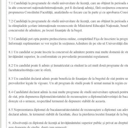
7.1 Candidaţii la programele de studii universitare de licenţă, care au obținut în perioada st
la alte concursuri naționale/internaționale, pot fi declarați admiși, fără susținerea concursu
propunerea Consiliului Facultății, analizându-se fiecare caz în parte și cu aprobarea Cons
7.2 Candidaţii la programele de studii universitare de licenţă, care au obţinut în perioada stu
la olimpiadele şcolare internaţionale recunoscute de Ministerul Educaţiei Naţionale, bene­fi­
concursului de admitere, pe locuri finanţate de la buget.
7.3 Candidații pot opta pentru preînscrierea online, completând Fișa de înscriere la progra
Informații suplimentare se vor regăsi în secțiunea Admitere de pe site-ul Universității di
8.1 Un candidat se poate înscrie la concursul de admitere pentru mai multe domenii de studii
învăţământ superior, în conformitate cu prevederile prezentului regulament.
8.2 Un candidat poate fi admis şi înmatriculat ca student la cel mult două programe de stud
facultatea/instituţia care le oferă.
8.3 Un candidat declarat admis poate beneficia de finanțare de la bugetul de stat pentru u
prevederilor legale în vigoare. Un alt program de studii poate fi urmat numai în regim cu 
8.4 Candidatul declarat admis la mai multe programe de studii universitare optează pentru 
de stat, prin depunerea diplomei/atestatului de recunoaștere a diplomei/adeverinței de bacal
dorește să o urmeze, respectând termenul de depunere stabilit de aceasta.
8.5 Neprezentarea diplomei de bacalaureat/atestatului de recunoaștere a diplomei sau adeve
declarat admis, în termenul stabilit de facultate, duce la pierderea locului finanțat de la bug
9. Absolvenţii cu diplomă de licență ai învăţământului superior public şi privat au dreptu
nou domeniu de studiu, după cum urmează: