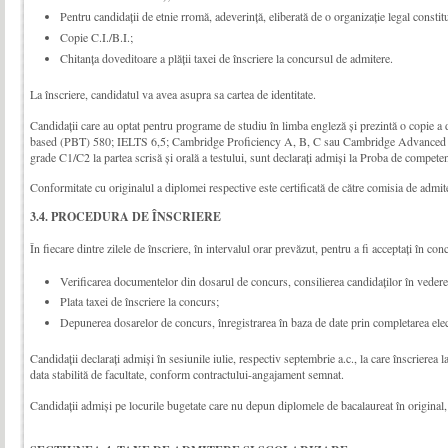
Pentru candidaţii de etnie rromă, adeverinţă, eliberată de o organizaţie legal constitu
Copie C.I./B.I.;
Chitanţa doveditoare a plății taxei de înscriere la concursul de admitere.
La înscriere, candidatul va avea asupra sa cartea de identitate.
Candidații care au optat pentru programe de studiu în limba engleză și prezintă o copie
based (PBT) 580; IELTS 6,5; Cambridge Proficiency A, B, C sau Cambridge Advance
grade C1/C2 la partea scrisă și orală a testului, sunt declarați admiși la Proba de competen
Conformitate cu originalul a diplomei respective este certificată de către comisia de admite
3.4. PROCEDURA DE ÎNSCRIERE
În fiecare dintre zilele de înscriere, în intervalul orar prevăzut, pentru a fi acceptați în co
Verificarea documentelor din dosarul de concurs, consilierea candidaților în vederea
Plata taxei de înscriere la concurs;
Depunerea dosarelor de concurs, înregistrarea în baza de date prin completarea electr
Candidaţii declaraţi admişi în sesiunile iulie, respectiv septembrie a.c., la care înscrierea 
data stabilită de facultate, con­­­­form contractului-angajament semnat.
Candidații admiși pe locurile bugetate care nu depun diplomele de bacalaureat în original, 