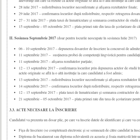
adeverinţe din care să rezulte că actele originale se află la o altă instituţie la care c
28 iulie 2017 – redistribuirea locurilor neconfirmate și afişarea rezultatelor finale;
29 iulie 2017 – confirmarea locurilor după redistribuire, respectiv retragerea dosare
27 – 31 iulie 2017 – plata taxei de înmatriculare și semnarea contractelor de studii d
15 septembrie – 05 octombrie 2017 – plata primei rate din taxa de școlarizare de cătr
II. Sesiunea
Septembrie 2017
(doar pentru locurile neocupate în sesiunea Iulie 2017)
06 - 10 septembrie 2017 – depunerea dosarelor de înscriere la concursul de admite
11 septembrie 2017 – susţinerea probei de competenţă lingvistică pentru candidaţi
11 septembrie 2017 – afişarea rezultatelor parțiale;
12 – 13 septembrie 2017 – confirmarea locurilor prin depunerea actelor de studii în 
actele originale se află la o altă instituţie la care candidatul a fost admis;
13 septembrie 2017 – redistribuirea locurilor neconfirmate și afișarea rezultatelor f
14 septembrie 2017 – confirmarea locurilor după redistribuire, respectiv retragerea 
12 – 15 septembrie 2017 – plata taxei de înmatriculare și semnarea contractelor de 
21 septembrie – 05 octombrie 2017 – plata primei rate din taxa de școlarizare pentr
3.3. ACTE NECESARE LA ÎNSCRIERE
Candidatul va prezenta un dosar plic, pe care va înscrie datele de identificare și care va c
Fişa de înscriere (se completează electronic și se semnează de către candidat la însc
Diploma de bacalaureat sau diploma echivalentă cu aceasta și foaia matricolă într-un