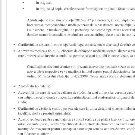
în original;
în original și copie, certificarea conformității cu originalul făcându-s
Absolvenţii de liceu din promoţia 2016-2017 pot prezenta, în locul diplomei d
bacalaureat, menţionându-se media generală de la bacalaureat, notele obținute 
La înscriere, în loc de original, se poate depune o copie legalizată a adeverin
de către membrii comisiilor de admitere care au atribuții desemnate în acest 
Certificatul de naştere, în copie legalizată (legalizarea se poate efectua şi de către c
Adeverinţă medicală tip M.S., eliberată de cabinetele medicale şco­la­re, dispensarele
care urmează să se înscrie la studii i se permite accesul la studii în colectivitate, că
Candidaţii cu afecţiuni cronice vor prezenta adeverinţe medicale vizate de com
adeverinţele respective se va menţiona în mod expres gradul deficienţelor, în f
ordinul Ministerului Sănătăţii nr. 428/1989. Nedeclararea acestor afecţiuni atr
2 fotografii tip buletin;
Adeverinţă din care să rezulte calitatea de student în anul universitar curent a candi
sau a diplomei echivalente cu aceasta, certificată ca fiind conformă cu originalul de
studii;
Certificatul de căsătorie (pentru persoanele care în urma căsătoriei şi-au schimbat n
facultăţii, dacă se prezintă originalul);
Acte doveditoare pentru candidaţii care solicită scutirea de plată a taxei de înscriere 
orfani de ambii părinţi; adeve­rinţe eliberate de Centrele de plasament, în cazul candi
instituții de învățământ pentru salariaţii ai căror copii solicită scutirea de taxă, co
sau didactice auxiliare);