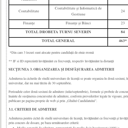
Contabilitate şi Informatică de
Contabilitate
24
Gestiune
Finanţe
Finanţe şi Bănci
23
TOTAL DROBETA TURNU SEVERIN
84
TOTAL GENERAL
463*
*Din care 3 locuri sunt alocate pentru candidaţii de etnie rromă
** IF si ID reprezintă învățământ cu frecvență, respectiv învățământ la distanță
SECȚIUNEA 3. ORGANIZAREA ȘI DESFĂȘURAREA ADMITERII
Admiterea la ciclurile de studii universitare de licenţă se poate organiza în două sesiuni, î
universitar, dar nu mai târziu de 30 septembrie.
Perioadele celor două sesiuni de admitere (iulie/septembrie), formele şi probele de concur
înainte de susținerea concursului de admitere, conform prevederilor legale în vigoare, prin af
publicare pe pagina proprie de web şi prin „Ghidul Candidatului”.
3.1. CRITERII DE ADMITERE
Admiterea pentru ciclul de studii universitare de licenţă, învățământ cu frecvență și învăț
prin concurs de dosare, pe baza următoarelor criterii:
Media generală de admitere, reprezentată de media de la bacalaureat (100%);