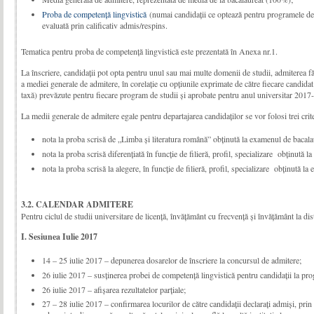
Proba de competență lingvistică
(numai candidații ce optează pentru programele de s
evaluată prin calificativ admis/respins.
Tematica pentru proba de competenţă lingvistică este prezentată în Anexa nr.1.
La înscriere, candidaţii pot opta pentru unul sau mai multe domenii de studii, admiterea f
a mediei generale de admitere, în corelaţie cu opţiunile exprimate de către fiecare candidat î
taxă) prevăzute pentru fiecare program de studii şi aprobate pentru anul universitar 2017
La medii generale de admitere egale pentru departajarea candidaţilor se vor folosi trei crite
nota la proba scrisă de „Limba şi literatura română” obţinută la examenul de bacala
nota la proba scrisă diferențiată în funcție de filieră, profil, specializare obţinută 
nota la proba scrisă la alegere, în funcție de filieră, profil, specializare obţinută l
3.2. CALENDAR ADMITERE
Pentru ciclul de studii universitare de licenţă, învăţământ cu frecvenţă şi învăţământ la 
I. Sesiunea Iulie 2017
14 – 25 iulie 2017 – depunerea dosarelor de înscriere la concursul de admitere;
26 iulie 2017 – susţinerea probei de competenţă lingvistică pentru candidaţii la pr
26 iulie 2017 – afişarea rezultatelor parţiale;
27 – 28 iulie 2017 – confirmarea locurilor de către candidaţii declaraţi admişi, prin