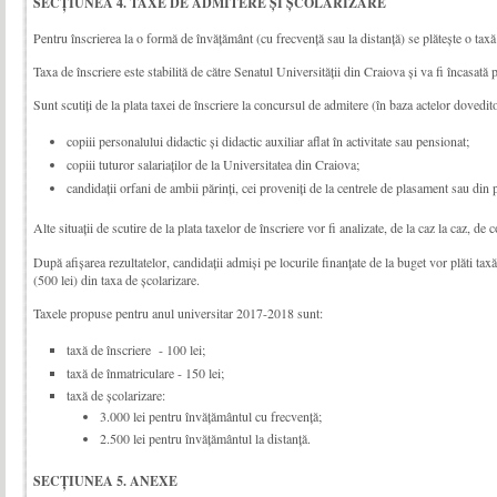
SECȚIUNEA 4. TAXE DE ADMITERE ȘI ȘCOLARIZARE
Pentru înscrierea la o formă de învățământ (cu frecvență sau la distanță) se plătește o taxă
Taxa de înscriere este stabilită de către Senatul Universității din Craiova și va fi înca­­sată 
Sunt scutiţi de la plata taxei de înscriere la concursul de admitere (în baza actelor dovedit
copiii personalului didactic și didactic auxiliar aflat în activitate sau pensionat;
copiii tuturor salariaţilor de la Universitatea din Craiova;
candidaţii orfani de ambii părinţi, cei proveniţi de la centrele de plasament sau din 
Alte situaţii de scutire de la plata taxelor de înscriere vor fi analizate, de la caz la caz, de
După afişarea rezultatelor, candidaţii admişi pe locurile finanţate de la buget vor plăti taxă
(500 lei) din taxa de şcolarizare.
Taxele propuse pentru anul universitar 2017-2018 sunt:
taxă de înscriere - 100 lei;
taxă de înmatriculare - 150 lei;
taxă de şcolarizare:
3.000 lei pentru învățământul cu frecvență;
2.500 lei pentru învățământul la distanță.
SECȚIUNEA 5. ANEXE