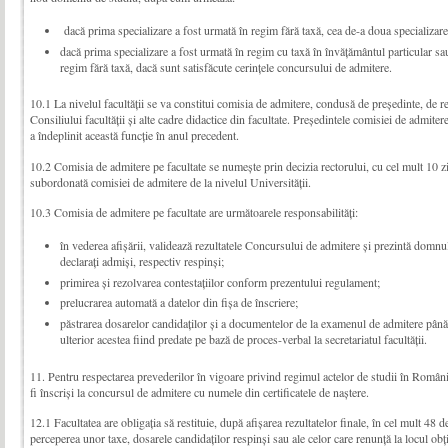
dacă prima specializare a fost urmată în regim fără taxă, cea de-a doua specializare
dacă prima specializare a fost urmată în regim cu taxă în învăţământul particular sau 
regim fără taxă, dacă sunt satisfăcute cerinţele concursului de admitere.
10.1 La nivelul facultăţii se va constitui comisia de admitere, con­dusă de preşedinte, de re
Consiliului facultăţii şi alte cadre didactice din facultate. Preşe­din­tele comisiei de admite
a îndeplinit această funcţie în anul precedent.
10.2 Comisia de admitere pe facultate se numește prin decizia rectorului, cu cel mult 10 zi
subordonată comisiei de admitere de la nivelul Universităţii.
10.3 Comisia de admitere pe facultate are următoarele responsabilităţi:
în vederea afișării, validează rezultatele Concursului de admitere și prezintă domnulu
declarați admiși, respectiv respinși;
primirea şi rezolvarea contestaţiilor conform prezentului regulament;
prelucrarea automată a datelor din fişa de înscriere;
păstrarea dosarelor candidaţilor şi a documentelor de la examenul de admitere până l
ulterior acestea fiind predate pe bază de proces-verbal la secretariatul facultăţii.
11. Pentru respectarea prevederilor în vigoare privind regimul actelor de studii în România,
fi înscrişi la concursul de admitere cu numele din certificatele de naştere.
12.1 Facultatea are obligaţia să restituie, după afişarea rezultatelor finale, în cel mult 48 
perceperea unor taxe, dosarele candidaţilor respinşi sau ale celor care renunţă la locul obţ