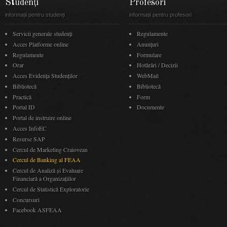
Studenți
Profesori
informații pentru studenți
informații pentru profesori
Servicii generale studenți
Regulamente
Acces Platforme online
Anunţuri
Regulamente
Formulare
Orar
Hotărâri / Decizii
Acces Evidenţa Studenţilor
WebMail
Bibliotecă
Bibliotecă
Practică
Form
Portal ID
Documente
Portal de instruire online
Acces InfoEC
Resurse SAP
Cercul de Marketing Craiovean
Cercul de Banking al FEAA
Cercul de Analiză și Evaluare
Financiară a Organizațiilor
Cercul de Statistică Exploratorie
Concursuri
Facebook ASFEAA