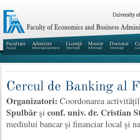
Facultate
Admitere
Licență
Master
Doctorat
Ce
Acasă
Informații admitere
Informații
Informații
Informații
Cen
Cercul de Banking al
Organizatori:
Coordonarea activitățil
Spulbăr
conf. univ. dr. Cristian 
și
mediului bancar și financiar local și n