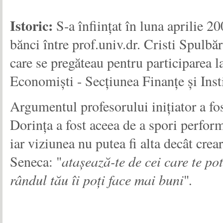
Istoric:
S-a înființat în luna aprilie 
bănci între prof.univ.dr. Cristi Spulb
care se pregăteau pentru participarea 
Economiști - Secțiunea Finanțe și Insti
Argumentul profesorului inițiator a fo
Dorința a fost aceea de a spori perfor
iar viziunea nu putea fi alta decât crear
Seneca: "
ataşează-te de cei care te po
rândul tău îi poţi face mai buni
"
.