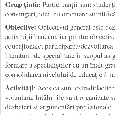
Grup țintă:
Participanții sunt studenț
convingeri, idei, cu orientare științif
Obiective:
Obiectivul general este dezv
activității bancare, iar printre obiecti
educaționale; participarea/dezvoltarea
literaturii de specialitate în scopul as
formare a specialiştilor cu un înalt gr
consolidarea nivelului de educație fina
Activități
: Acestea sunt extradidactice 
voluntară. Întâlnirile sunt organizate s
dezbateri și argumentări profesionale. 