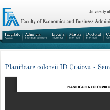
Facultate
Admitere
Licență
Master
Doctorat
Ce
Acasă
Informații admitere
Informații
Informații
Informații
Cen
Planificare colocvii ID Craiova - Se