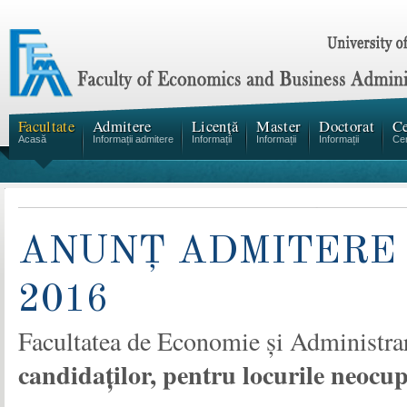
Facultate
Admitere
Licență
Master
Doctorat
Ce
Acasă
Informații admitere
Informații
Informații
Informații
Cen
ANUNŢ ADMITERE 
2016
Facultatea de Economie şi Administra
candidaţilor, pentru locurile neocu