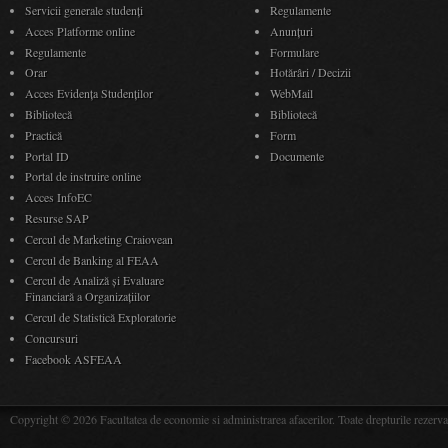
Servicii generale studenți
Regulamente
Acces Platforme online
Anunţuri
Regulamente
Formulare
Orar
Hotărâri / Decizii
Acces Evidenţa Studenţilor
WebMail
Bibliotecă
Bibliotecă
Practică
Form
Portal ID
Documente
Portal de instruire online
Acces InfoEC
Resurse SAP
Cercul de Marketing Craiovean
Cercul de Banking al FEAA
Cercul de Analiză și Evaluare
Financiară a Organizațiilor
Cercul de Statistică Exploratorie
Concursuri
Facebook ASFEAA
Copyright © 2026 Facultatea de economie si administrarea afacerilor. Toate drepturile rezerva