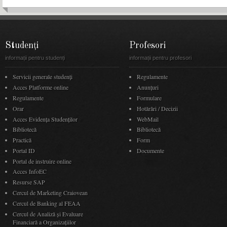
Studenți
Profesori
informații pentru studenți
informații pentru profesori
Servicii generale studenți
Regulamente
Acces Platforme online
Anunţuri
Regulamente
Formulare
Orar
Hotărâri / Decizii
Acces Evidenţa Studenţilor
WebMail
Bibliotecă
Bibliotecă
Practică
Form
Portal ID
Documente
Portal de instruire online
Acces InfoEC
Resurse SAP
Cercul de Marketing Craiovean
Cercul de Banking al FEAA
Cercul de Analiză și Evaluare
Financiară a Organizațiilor