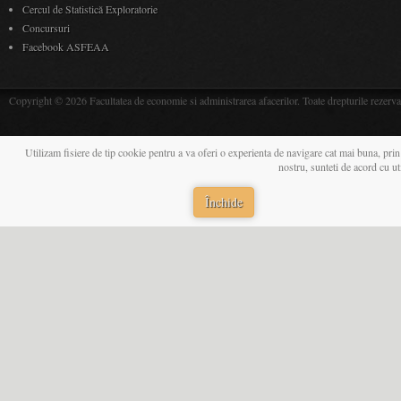
Cercul de Statistică Exploratorie
Concursuri
Facebook ASFEAA
Copyright © 2026 Facultatea de economie si administrarea afacerilor. Toate drepturile rezerva
Utilizam fisiere de tip cookie pentru a va oferi o experienta de navigare cat mai buna, prin
nostru, sunteti de acord cu u
Închide