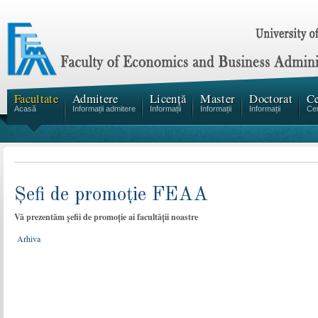
Facultate
Admitere
Licență
Master
Doctorat
Ce
Acasă
Informații admitere
Informații
Informații
Informații
Cen
Șefi de promoție FEAA
Vă prezentăm șefii de promoție ai facultății noastre
Arhiva