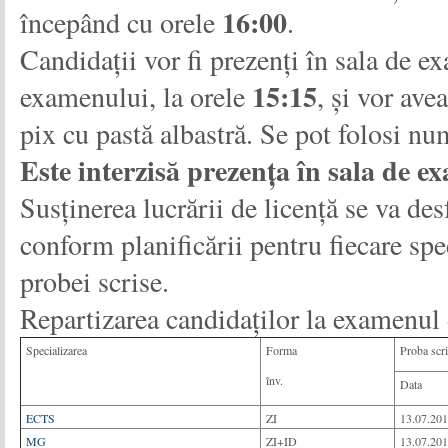
16:00
începând cu orele
.
Candidații vor fi prezenți în sala de 
15:15
examenului, la orele
, și vor ave
pix cu pastă albastră. Se pot folosi nu
Este interzisă prezența în sala de e
Susținerea lucrării de licență se va des
conform planificării pentru fiecare spec
probei scrise.
Repartizarea candidaților la examenul de
Specializarea
Forma
Proba scr
înv.
Data
ECTS
ZI
13.07.20
MG
ZI+ID
13.07.20