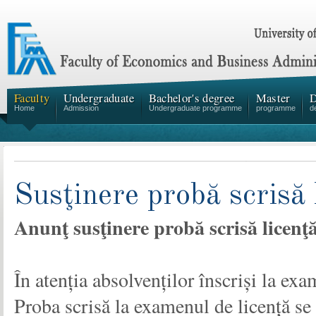
Faculty
Undergraduate
Bachelor's degree
Master
D
Home
Admission
Undergraduate programme
programme
d
Susţinere probă scrisă 
Anunţ susţinere probă scrisă licenţ
În atenția absolvenților înscriși la exa
Proba scrisă la examenul de licență se