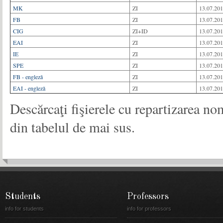
MK
ZI
13.07.20
FB
ZI
13.07.20
CIG
ZI+ID
13.07.20
EAI
ZI
13.07.20
IE
ZI
13.07.20
SPE
ZI
13.07.20
FB - engleză
ZI
13.07.20
EAI - engleză
ZI
13.07.20
Descărcaţi fişierele cu repartizarea nom
din tabelul de mai sus.
Students
Professors
info for students
info for professors