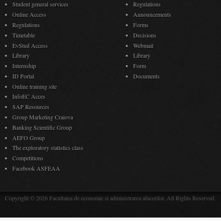
Student general services
Regulations
Online Access
Announcements
Regulations
Forms
Timetable
Decisions
EvStud Access
Webmail
Library
Library
Internship
Form
ID Portal
Documents
Online training site
InfoEC Acces
SAP Resources
Group Marketing Craiova
Banking Scientific Group
AEFO Group
The exploratory statistics class
Competitions
Facebook ASFEAA
Copyright © 2026 Facultatea de economie si administrarea afacerilor. All Rights Reserved.