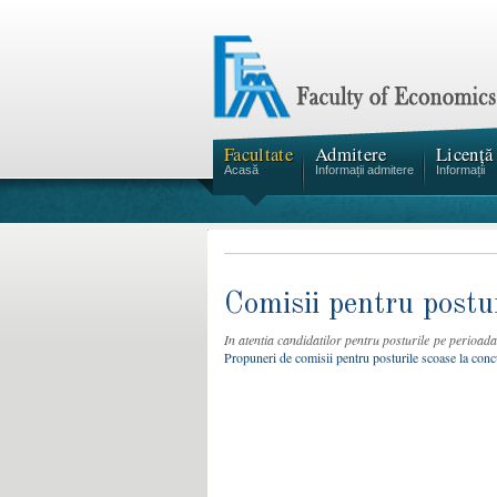
Facultate
Admitere
Licență
Acasă
Informații admitere
Informații
Comisii pentru postur
In atentia candidatilor pentru posturile pe perioad
Propuneri de comisii pentru posturile scoase la conc