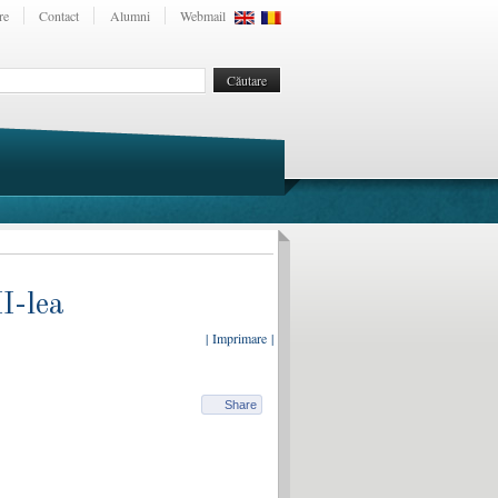
re
Contact
Alumni
Webmail
II-lea
| Imprimare |
Share