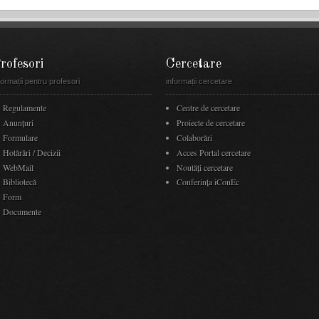
rofesori
Cercetare
formații pentru profesori
informații cercetare
Regulamente
Centre de cercetare
Anunţuri
Proiecte de cercetare
Formulare
Colaborări
Hotărâri / Decizii
Acces Portal cercetare
WebMail
Noutăţi cercetare
Bibliotecă
Conferința iConEc
Form
Documente