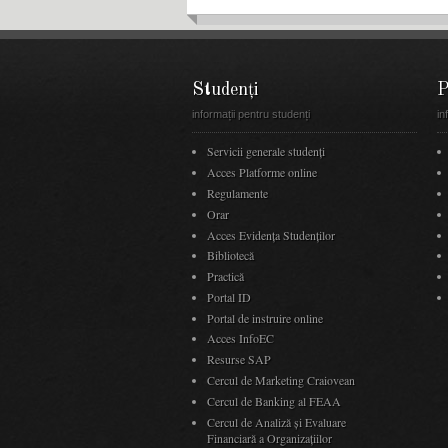
Studenți
P
informații pentru studenți
in
Servicii generale studenți
Acces Platforme online
Regulamente
Orar
Acces Evidenţa Studenţilor
Bibliotecă
Practică
Portal ID
Portal de instruire online
Acces InfoEC
Resurse SAP
Cercul de Marketing Craiovean
Cercul de Banking al FEAA
Cercul de Analiză și Evaluare
Financiară a Organizațiilor