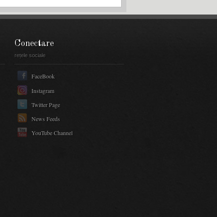
Conectare
rețele sociale
FaceBook
Instagram
Twitter Page
News Feeds
YouTube Channel