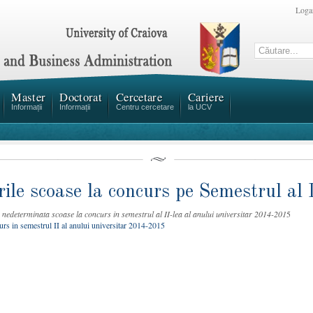
Loga
Master
Doctorat
Cercetare
Cariere
Informații
Informații
Centru cercetare
la UCV
ile scoase la concurs pe Semestrul al 
a nedeterminata scoase la concurs in semestrul al II-lea al anului universitar 2014-201
5
urs in semestrul II al anului universitar 2014-2015