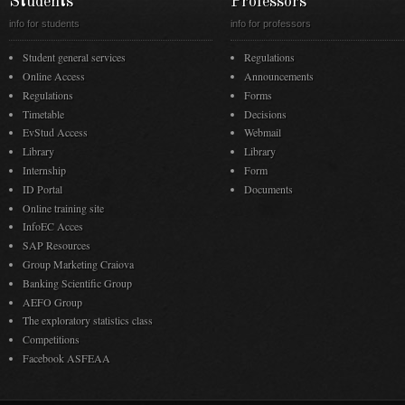
Students
Professors
info for students
info for professors
Student general services
Regulations
Online Access
Announcements
Regulations
Forms
Timetable
Decisions
EvStud Access
Webmail
Library
Library
Internship
Form
ID Portal
Documents
Online training site
InfoEC Acces
SAP Resources
Group Marketing Craiova
Banking Scientific Group
AEFO Group
The exploratory statistics class
Competitions
Facebook ASFEAA