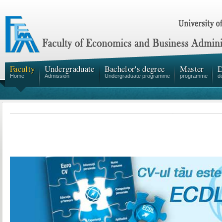
Faculty
Undergraduate
Bachelor's degree
Master
D
Home
Admission
Undergraduate programme
programme
d