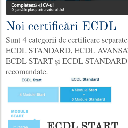
Completează-ți CV-ul
O șansă în plus pentru viitorul tău!
Noi certificări ECDL
Sunt 4 categorii de certificare sepa
ECDL STANDARD, ECDL AVANS
ECDL START şi ECDL STANDARD sunt 
recomandate.
ECDL START