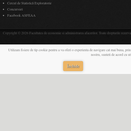
Cercul de Statistică Exploratorie
Concursuri
Facebook ASFEAA
Copyright © 2026 Facultatea de economie si administrarea afacerilor. Toate drepturile rezerva
Utilizam fisiere de tip cookie pentru a va oferi o experienta de navigare cat mai buna, prin
nostru, sunteti de acord cu u
Închide