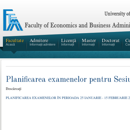
Facultate
Admitere
Licență
Master
Doctorat
Ce
Acasă
Informații admitere
Informații
Informații
Informații
Cen
Planificarea examenelor pentru Sesi
Descărcați
PLANIFICAREA EXAMENELOR ÎN PERIOADA 25 IANUARIE - 15 FEBRUARIE 2015