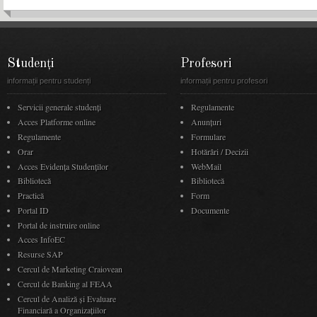
Studenți
Profesori
informații pentru studenți
informații pentru profesori
Servicii generale studenți
Regulamente
Acces Platforme online
Anunţuri
Regulamente
Formulare
Orar
Hotărâri / Decizii
Acces Evidenţa Studenţilor
WebMail
Bibliotecă
Bibliotecă
Practică
Form
Portal ID
Documente
Portal de instruire online
Acces InfoEC
Resurse SAP
Cercul de Marketing Craiovean
Cercul de Banking al FEAA
Cercul de Analiză și Evaluare
Financiară a Organizațiilor