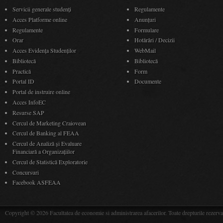
Servicii generale studenți
Regulamente
Acces Platforme online
Anunţuri
Regulamente
Formulare
Orar
Hotărâri / Decizii
Acces Evidenţa Studenţilor
WebMail
Bibliotecă
Bibliotecă
Practică
Form
Portal ID
Documente
Portal de instruire online
Acces InfoEC
Resurse SAP
Cercul de Marketing Craiovean
Cercul de Banking al FEAA
Cercul de Analiză și Evaluare
Financiară a Organizațiilor
Cercul de Statistică Exploratorie
Concursuri
Facebook ASFEAA
Copyright © 2026 Facultatea de economie si administrarea afacerilor. Toate drepturile rezerva