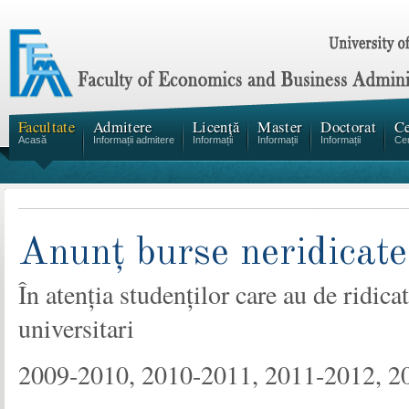
Facultate
Admitere
Licență
Master
Doctorat
Ce
Acasă
Informații admitere
Informații
Informații
Informații
Cen
Anunț burse neridicate
În atenția studenților care au de ridic
universitari
2009-2010, 2010-2011, 2011-2012, 2