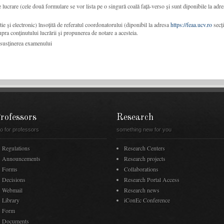
te lucrare (cele două formulare se vor lista pe o singură coală față-verso și sunt diponibile la adr
tie și electronic) însoțită de referatul coordonatorului (diponibil la adresa
https://feaa.ucv.ro
secț
upra conținutului lucrării și propunerea de notare a acesteia.
u susținerea examenului
rofessors
Research
fo for professors
something new for you
Regulations
Research Centers
Announcements
Research projects
Forms
Collaborations
Decisions
Research Portal Access
Webmail
Research news
Library
iConEc Conference
Form
Documents