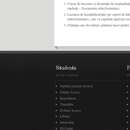
Cerere de înscriere și declarație de originalita
studenți – Documente utile(formulare)
Lucrarea de licență/disertație (pe suport de hâr
utile(formulare), care va cuprinde aprecieri as
Chitanța care dovedește achitarea taxei pentr
Students
P
info for students
in
Student general services
Online Access
Regulations
Timetable
EvStud Access
Library
Internship
ID Portal