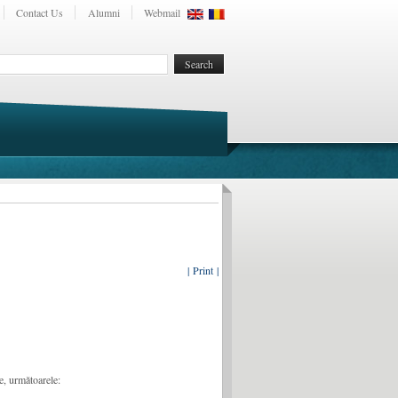
Contact Us
Alumni
Webmail
| Print |
e, următoarele: