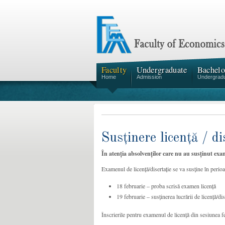
Faculty
Undergraduate
Bachelo
Home
Admission
Undergrad
Susținere licență / di
În atenția absolvenților care nu au susținut exam
Examenul de licență/disertație se va susține în peri
18 februarie – proba scrisă examen licență
19 februarie – susținerea lucrării de licență/dis
Înscrierile pentru examenul de licență din sesiunea 