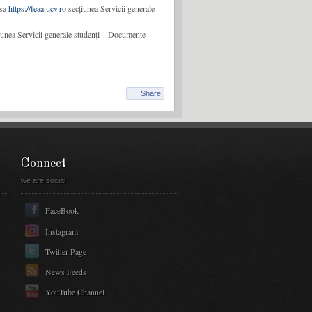
esa
https://feaa.ucv.ro
secțiunea Servicii generale
iunea Servicii generale studenți – Documente
Share
Connect
we are social
FaceBook
Instagram
Twitter Page
News Feeds
YouTube Channel