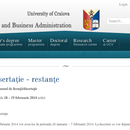
Login
r's degree
Master
Doctoral
Research
Career
uate programme
programme
degree
Research center
at UCV
sertație - restanțe
enul de licență/disertație
oada
18 – 19 februarie 2014
astfel:
ertație
februarie 2014 vor avea loc în perioada 20 ianuarie – 7 februarie 2014. La înscriere se vor depun