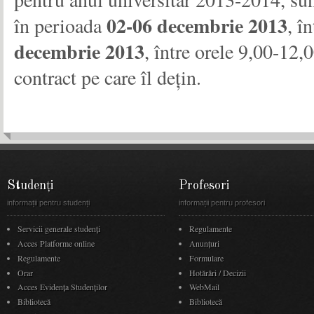
02-06 decembrie 2013
în perioada
, î
decembrie 2013
, între orele 9,00-12,0
contract pe care îl dețin.
Studenți
Profesori
informații pentru studenți
informații pentru profesori
Servicii generale studenți
Regulamente
Acces Platforme online
Anunţuri
Regulamente
Formulare
Orar
Hotărâri / Decizii
Acces Evidenţa Studenţilor
WebMail
Bibliotecă
Bibliotecă