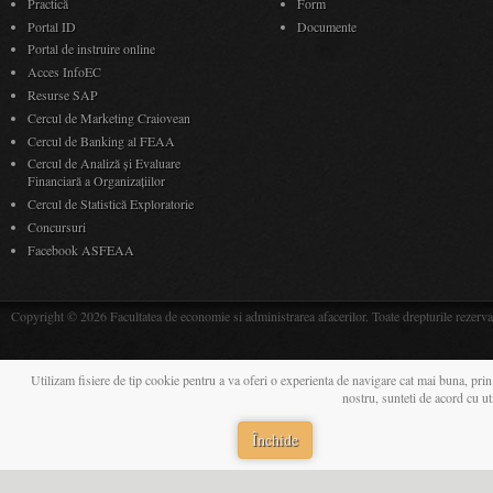
Practică
Form
Portal ID
Documente
Portal de instruire online
Acces InfoEC
Resurse SAP
Cercul de Marketing Craiovean
Cercul de Banking al FEAA
Cercul de Analiză și Evaluare
Financiară a Organizațiilor
Cercul de Statistică Exploratorie
Concursuri
Facebook ASFEAA
Copyright © 2026 Facultatea de economie si administrarea afacerilor. Toate drepturile rezerva
Utilizam fisiere de tip cookie pentru a va oferi o experienta de navigare cat mai buna, prin
nostru, sunteti de acord cu u
Închide