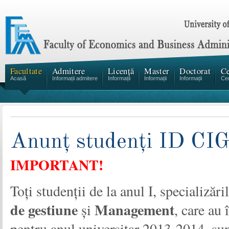
Facultate
Admitere
Licență
Master
Doctorat
Ce
Acasă
Informații admitere
Informații
Informații
Informații
Cen
Anunț studenți ID CI
IMPORTANT!
Toți studenții de la anul I, specializăril
de gestiune
Management
și
, care au
pentru anul universitar 2013-2014, sun