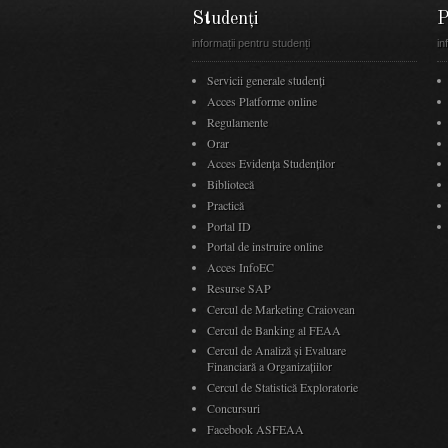
Studenți
P
informații pentru studenți
in
Servicii generale studenți
Acces Platforme online
Regulamente
Orar
Acces Evidenţa Studenţilor
Bibliotecă
Practică
Portal ID
Portal de instruire online
Acces InfoEC
Resurse SAP
Cercul de Marketing Craiovean
Cercul de Banking al FEAA
Cercul de Analiză și Evaluare
Financiară a Organizațiilor
Cercul de Statistică Exploratorie
Concursuri
Facebook ASFEAA