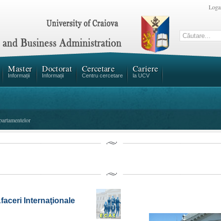
Loga
Master
Doctorat
Cercetare
Cariere
Informații
Informații
Centru cercetare
la UCV
partamentelor
faceri Internaţionale