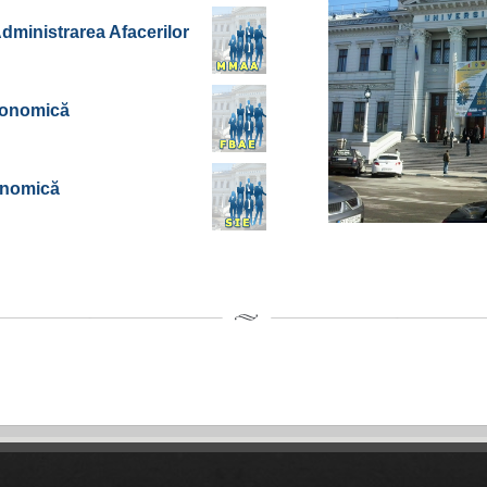
dministrarea Afacerilor
Economică
conomică