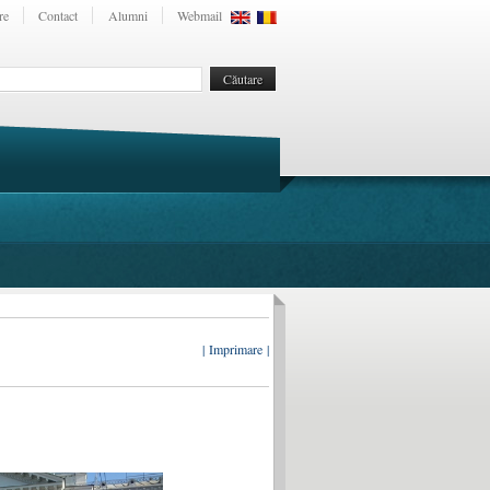
re
Contact
Alumni
Webmail
| Imprimare |