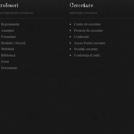
rofesori
Cercetare
formații pentru profesori
informații cercetare
Regulamente
Centre de cercetare
Anunţuri
Proiecte de cercetare
Formulare
Colaborări
Hotărâri / Decizii
Acces Portal cercetare
WebMail
Noutăţi cercetare
Bibliotecă
Conferința iConEc
Form
Documente