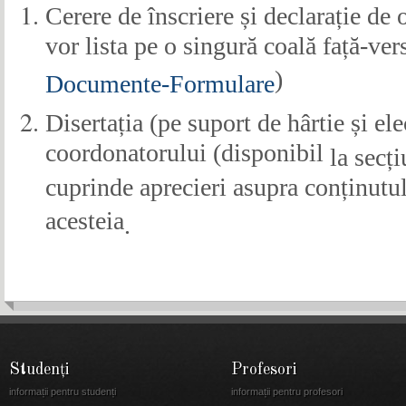
Cerere de înscriere și declarație de 
vor lista pe o singură coală față-ver
)
Documente-Formulare
Disertația (pe suport de hârtie și el
coordonatorului (disponibil
la secț
cuprinde aprecieri asupra conținutul
acesteia
.
Studenți
Profesori
informații pentru studenți
informații pentru profesori