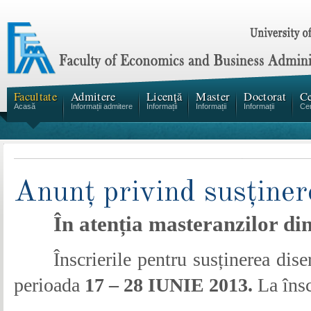
Facultate
Admitere
Licență
Master
Doctorat
Ce
Acasă
Informații admitere
Informații
Informații
Informații
Cen
Anunț privind susținer
În atenția masteranzilor di
Înscrierile pentru susținerea dise
perioada
17
–
28 IUNIE 2013.
La însc