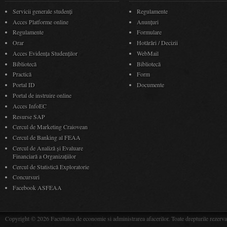
Servicii generale studenți
Regulamente
Acces Platforme online
Anunţuri
Regulamente
Formulare
Orar
Hotărâri / Decizii
Acces Evidenţa Studenţilor
WebMail
Bibliotecă
Bibliotecă
Practică
Form
Portal ID
Documente
Portal de instruire online
Acces InfoEC
Resurse SAP
Cercul de Marketing Craiovean
Cercul de Banking al FEAA
Cercul de Analiză și Evaluare
Financiară a Organizațiilor
Cercul de Statistică Exploratorie
Concursuri
Facebook ASFEAA
Copyright © 2026 Facultatea de economie si administrarea afacerilor. Toate drepturile rezerva