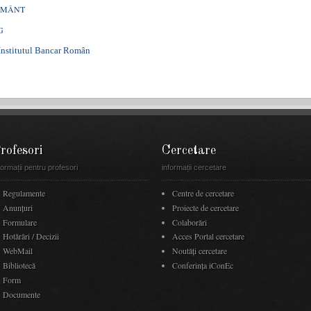
ĂMÂNT
G
titutul Bancar Român
rofesori
Cercetare
formații pentru profesori
informații cercetare
Regulamente
Centre de cercetare
Anunţuri
Proiecte de cercetare
Formulare
Colaborări
Hotărâri / Decizii
Acces Portal cercetare
WebMail
Noutăţi cercetare
Bibliotecă
Conferința iConEc
Form
Documente