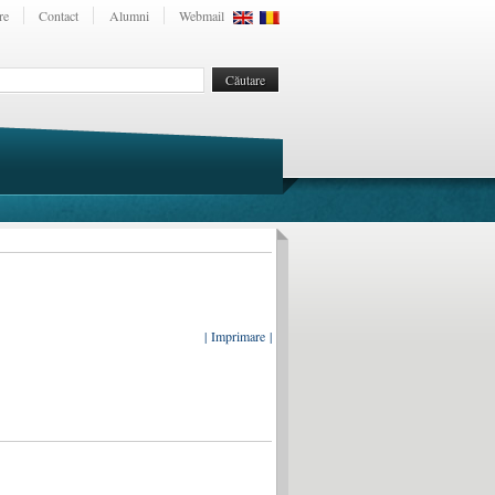
re
Contact
Alumni
Webmail
| Imprimare |