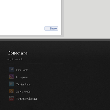
Share
Conectare
rețele sociale
FaceBook
Instagram
Twitter Page
News Feeds
YouTube Channel