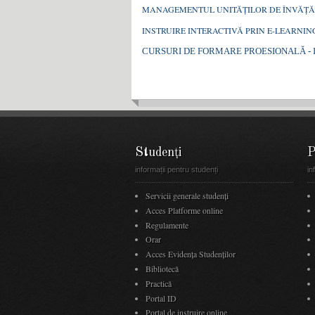
MANAGEMENTUL UNITĂŢILOR DE ÎNVĂŢ
INSTRUIRE INTERACTIVĂ PRIN E-LEARNIN
CURSURI DE FORMARE PROESIONALĂ - Ins
Studenți
P
informații pentru studenți
in
Servicii generale studenți
Acces Platforme online
Regulamente
Orar
Acces Evidenţa Studenţilor
Bibliotecă
Practică
Portal ID
Portal de instruire online