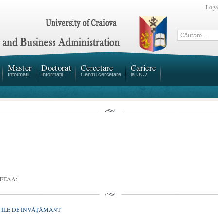
Loga
Master
Doctorat
Cercetare
Cariere
Informații
Informații
Centru cercetare
la UCV
de FEAA:
ŢILE DE ÎNVĂŢĂMÂNT