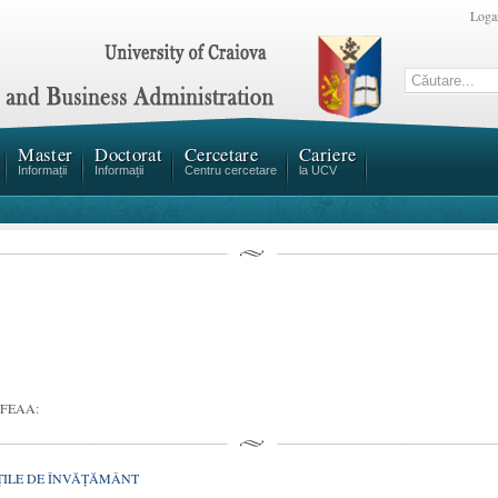
Loga
Master
Doctorat
Cercetare
Cariere
Informații
Informații
Centru cercetare
la UCV
de FEAA:
ŢILE DE ÎNVĂŢĂMÂNT