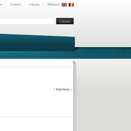
re
Contact
Alumni
Webmail
| Imprimare |