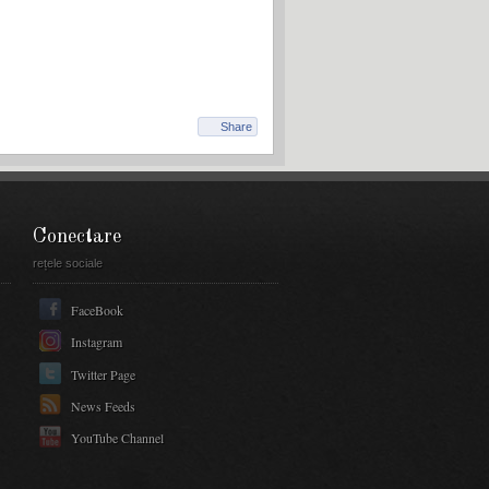
Share
Conectare
rețele sociale
FaceBook
Instagram
Twitter Page
News Feeds
YouTube Channel