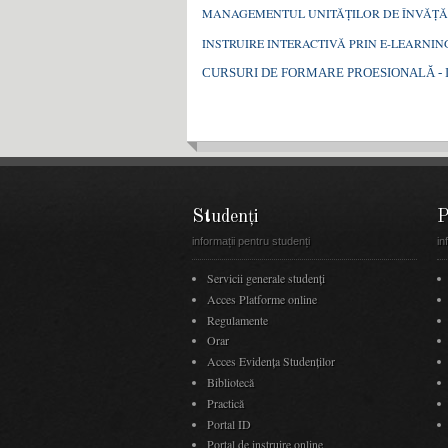
MANAGEMENTUL UNITĂŢILOR DE ÎNVĂŢ
INSTRUIRE INTERACTIVĂ PRIN E-LEARNIN
CURSURI DE FORMARE PROESIONALĂ - Ins
Studenți
P
informații pentru studenți
in
Servicii generale studenți
Acces Platforme online
Regulamente
Orar
Acces Evidenţa Studenţilor
Bibliotecă
Practică
Portal ID
Portal de instruire online