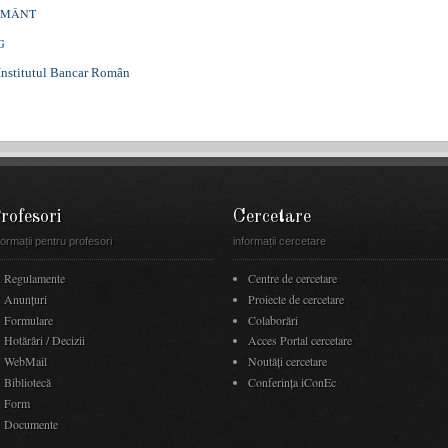
ĂMÂNT
G
titutul Bancar Român
rofesori
Cercetare
formații pentru profesori
informații cercetare
Regulamente
Centre de cercetare
Anunţuri
Proiecte de cercetare
Formulare
Colaborări
Hotărâri / Decizii
Acces Portal cercetare
WebMail
Noutăţi cercetare
Bibliotecă
Conferința iConEc
Form
Documente