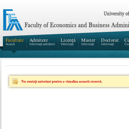
Facultate
Admitere
Licență
Master
Doctorat
Ce
Acasă
Informații admitere
Informații
Informații
Informații
Cen
Nu sunteţi autorizat pentru a vizualiza această resursă.