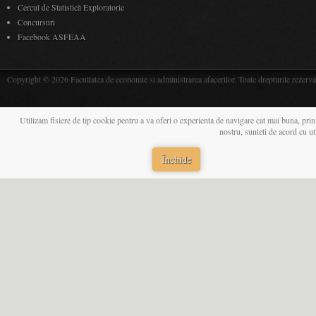
Cercul de Statistică Exploratorie
Concursuri
Facebook ASFEAA
Copyright © 2026 Facultatea de economie si administrarea afacerilor. Toate drepturile rezerva
Utilizam fisiere de tip cookie pentru a va oferi o experienta de navigare cat mai buna, prin
nostru, sunteti de acord cu u
Închide