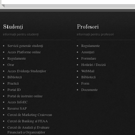
Studenți
Profesori
informații pentru studenți
informații pentru profesori
Servicii generale studenți
Regulamente
Acces Platforme online
Anunţuri
Regulamente
Formulare
Orar
Hotărâri / Decizii
Acces Evidenţa Studenţilor
WebMail
Bibliotecă
Bibliotecă
Practică
Form
Portal ID
Documente
Portal de instruire online
Acces InfoEC
Resurse SAP
Cercul de Marketing Craiovean
Cercul de Banking al FEAA
Cercul de Analiză și Evaluare
Financiară a Organizațiilor