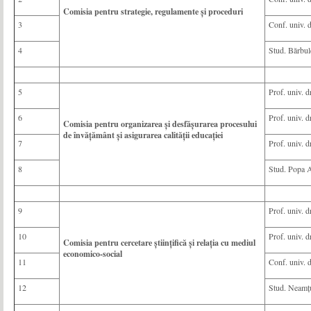
Comisia pentru strategie, regulamente şi proceduri
3
Conf. univ. d
4
Stud. Bărbu
5
Prof. univ. 
6
Prof. univ. 
Comisia pentru organizarea și desfăşurarea procesului
de învăţământ și asigurarea calității educației
7
Prof. univ. 
8
Stud. Popa 
9
Prof. univ. 
10
Prof. univ. 
Comisia pentru cercetare ştiinţifică şi relația cu mediul
economico-social
11
Conf. univ. 
12
Stud. Neamț