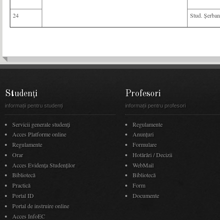
24
Stud. Șerban
Studenți
Profesori
informații pentru studenți
informații pentru profesori
Servicii generale studenți
Regulamente
Acces Platforme online
Anunţuri
Regulamente
Formulare
Orar
Hotărâri / Decizii
Acces Evidenţa Studenţilor
WebMail
Bibliotecă
Bibliotecă
Practică
Form
Portal ID
Documente
Portal de instruire online
Acces InfoEC