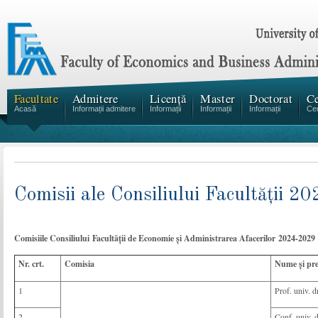
Facultate
Admitere
Licență
Master
Doctorat
Ce
Acasă
Informații admitere
Informații
Informații
Informații
Cen
Comisii ale Consiliului Facultății 
Comisiile Consiliului Facultății de Economie și Administrarea Afacerilor 2024-2029
Nr. crt.
Comisia
Nume și pr
1
Prof. univ. 
2
Conf. univ. 