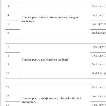
13
Conf. univ. 
14
Conf. univ. 
Comisia pentru relații internaționale și imagine
academică
15
Lect. univ. 
16
Stud. Duță R
17
Conf. univ. 
18
Conf. univ. d
Comisia pentru activitatile cu studenții
19
Conf. univ. 
20
Stud. Ghergh
21
Conf. univ. 
22
Prof. univ. d
Comisia pentru soluţionarea problemelor de etică
universitară
23
Conf. univ. d