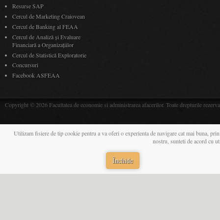
Resurse SAP
Cercul de Marketing Craiovean
Cercul de Banking al FEAA
Cercul de Analiză și Evaluare
Financiară a Organizațiilor
Cercul de Statistică Exploratorie
Concursuri
Facebook ASFEAA
Copyright © 2026 Facultatea de economie si administrarea afacerilor. Toate drepturile rezerva
Utilizam fisiere de tip cookie pentru a va oferi o experienta de navigare cat mai buna, prin
nostru, sunteti de acord cu u
Închide