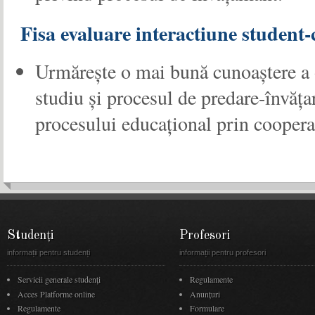
Fisa evaluare interactiune student-
Urmăreşte o mai bună cunoaştere a o
studiu şi procesul de predare-învăţar
procesului educaţional prin cooperar
Studenți
Profesori
informații pentru studenți
informații pentru profesori
Servicii generale studenți
Regulamente
Acces Platforme online
Anunţuri
Regulamente
Formulare