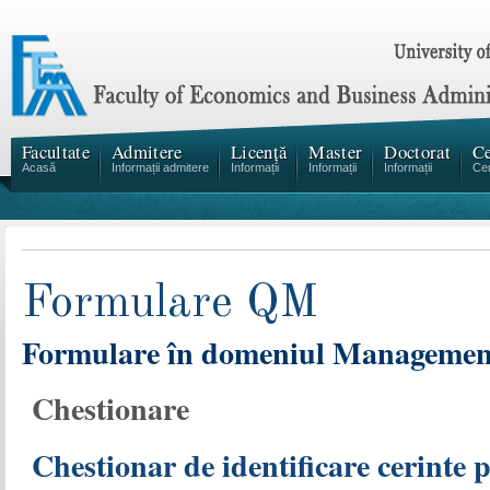
Facultate
Admitere
Licență
Master
Doctorat
Ce
Acasă
Informații admitere
Informații
Informații
Informații
Cen
Formulare QM
Formulare în domeniul Managementu
Chestionare
Chestionar de identificare cerinte p