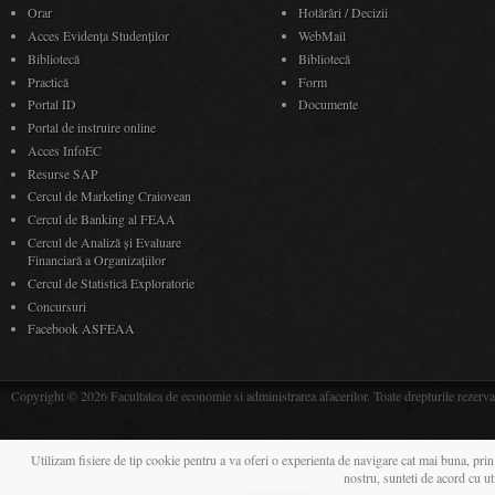
Orar
Hotărâri / Decizii
Acces Evidenţa Studenţilor
WebMail
Bibliotecă
Bibliotecă
Practică
Form
Portal ID
Documente
Portal de instruire online
Acces InfoEC
Resurse SAP
Cercul de Marketing Craiovean
Cercul de Banking al FEAA
Cercul de Analiză și Evaluare
Financiară a Organizațiilor
Cercul de Statistică Exploratorie
Concursuri
Facebook ASFEAA
Copyright © 2026 Facultatea de economie si administrarea afacerilor. Toate drepturile rezerva
Utilizam fisiere de tip cookie pentru a va oferi o experienta de navigare cat mai buna, prin
nostru, sunteti de acord cu u